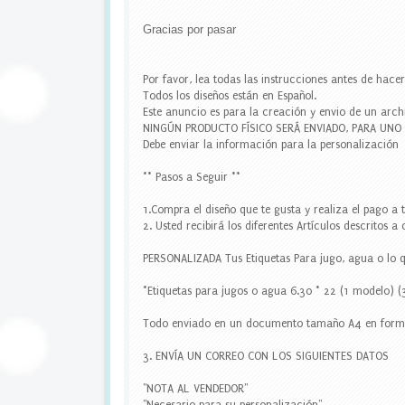
u
e
Gracias por pasar
t
a
s
Por favor, lea todas las instrucciones antes de hace
e
Todos los diseños están en Español.
s
Este anuncio es para la creación y envio de un arch
c
NINGÚN PRODUCTO FÍSICO SERÁ ENVIADO, PARA UN
o
Debe enviar la información para la personalización
l
a
** Pasos a Seguir **
r
e
1.Compra el diseño que te gusta y realiza el pago a 
s
2. Usted recibirá los diferentes Artículos descritos a
,
e
PERSONALIZADA Tus Etiquetas Para jugo, agua o lo 
t
i
*Etiquetas para jugos o agua 6.30 * 22 (1 modelo) (
q
u
Todo enviado en un documento tamaño A4 en form
e
t
3. ENVÍA UN CORREO CON LOS SIGUIENTES DATOS
a
s
"NOTA AL VENDEDOR"
p