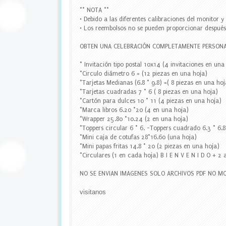
,
** NOTA **
w
• Debido a las diferentes calibraciones del monitor 
r
• Los reembolsos no se pueden proporcionar después 
a
p
OBTEN UNA CELEBRACIÓN COMPLETAMENTE PERSONA
p
e
* Invitación tipo postal 10x14 (4 invitaciones en un
r
*Circulo diámetro 6 = (12 piezas en una hoja)
s
*Tarjetas Medianas (6.8 * 9.8) =( 8 piezas en una hoj
c
*Tarjetas cuadradas 7 * 6 ( 8 piezas en una hoja)
u
*Cartón para dulces 10 * 11 (4 piezas en una hoja)
p
*Marca libros 6.20 *20 (4 en una hoja)
c
*Wrapper 25.80 *10.24 (2 en una hoja)
a
*Toppers circular 6 * 6, -Toppers cuadrado 6.3 * 6.
k
*Mini caja de cotufas 28*16.60 (una hoja)
e
*Mini papas fritas 14.8 * 20 (2 piezas en una hoja)
,
*Circulares (1 en cada hoja) B I E N V E N I D O + 2 
w
a
NO SE ENVIAN IMAGENES SOLO ARCHIVOS PDF NO MO
t
e
visitanos
r
b
o
t