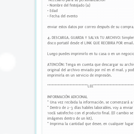
"Necesario para su personalización"
a
• Nombre del festejado (a)
r
• Edad
a
• Fecha del evento
b
o
enviar estos datos por correo después de su compra,
t
e
4. DESCARGA, GUARDA Y SALVA TU ARCHIVO: Simplem
l
disco portatil desde el LINK QUE RECIBIRA POR email.
l
a
Luego puedes imprimirlo en tu casa o en un negocio
s
,
ATENCIÓN: Tenga en cuenta que descargar su archivo
t
original del archivo enviado por mí en el mail, y p
o
imprimirla en un servicio de impresión.
p
p
***************************LEE***************************
e
r
INFORMACIÓN ADICIONAL
c
* Una vez recibida la información, se comenzará a 
u
* Dentro de 2-3 días habiles laborables, voy a envia
p
100% satisfecho con el producto final, (El cambio se
c
imágenes dentro de un kit).
a
* Imprima la cantidad que desee, en cualquier lugar 
k
e