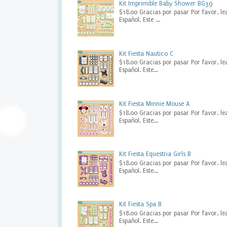
Kit Imprimible Baby Shower BG39
e
$18.00 Gracias por pasar Por favor, le
s
Español. Este ...
t
a
d
i
Kit Fiesta Nautico C
g
$18.00 Gracias por pasar Por favor, le
i
Español. Este...
t
a
l
Kit Fiesta Minnie Mouse A
,
$18.00 Gracias por pasar Por favor, le
B
Español. Este...
r
i
d
e
Kit Fiesta Equestria Girls B
t
$18.00 Gracias por pasar Por favor, le
o
Español. Este...
B
e
B
Kit Fiesta Spa B
a
$18.00 Gracias por pasar Por favor, le
n
Español. Este...
n