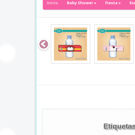
Inicio
Baby Shower
»
Fiesta
»
Es
i
t
d
i
g
i
t
a
l
,
k
i
t
f
i
e
s
t
a
,
k
i
Etiqueta
t
b