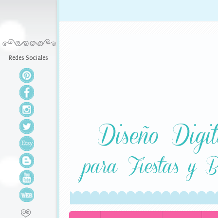
L
e
Redes Sociales
Redes Sociales
x
a
s
d
e
s
i
g
n
K