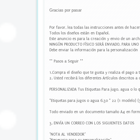
u
e
Gracias por pasar
t
a
s
Por favor, lea todas las instrucciones antes de hace
e
Todos los diseños están en Español.
s
Este anuncio es para la creación y envio de un arch
c
NINGÚN PRODUCTO FÍSICO SERÁ ENVIADO, PARA UN
o
Debe enviar la información para la personalización
l
a
** Pasos a Seguir **
r
e
1.Compra el diseño que te gusta y realiza el pago a 
s
2. Usted recibirá los diferentes Artículos descritos a
,
e
PERSONALIZADA Tus Etiquetas Para jugo, agua o lo 
t
i
*Etiquetas para jugos o agua 6.30 * 22 (1 modelo) (
q
u
Todo enviado en un documento tamaño A4 en form
e
t
3. ENVÍA UN CORREO CON LOS SIGUIENTES DATOS
a
s
"NOTA AL VENDEDOR"
p