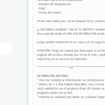
"Necesario para su personalización"
a
• Nombre del festejado (a)
r
• Edad
a
• Fecha del evento
b
o
enviar estos datos por correo después de su compra,
t
e
4. DESCARGA, GUARDA Y SALVA TU ARCHIVO: Simplem
l
disco portatil desde el LINK QUE RECIBIRA POR email.
l
a
Luego puedes imprimirlo en tu casa o en un negocio
s
,
ATENCIÓN: Tenga en cuenta que descargar su archivo
t
original del archivo enviado por mí en el mail, y p
o
imprimirla en un servicio de impresión.
p
p
***************************LEE***************************
e
r
INFORMACIÓN ADICIONAL
c
* Una vez recibida la información, se comenzará a 
u
* Dentro de 2-3 días habiles laborables, voy a envia
p
100% satisfecho con el producto final, (El cambio se
c
imágenes dentro de un kit).
a
* Imprima la cantidad que desee, en cualquier lugar 
k
e