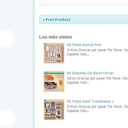
t
l
e
l
« Prev Product
a
b
e
Los más vistos
l
s
Kit Fiesta Animal Print
,
$18.00 Gracias por pasar Por favor, le
d
Español. Este...
i
g
i
Kit Etiquetas Escolares Ferrari
t
$6.00 Gracias por pasar Por favor, lea
a
Español. Este...
l
p
a
r
Kit Fiesta Hotel Transilvania 2
t
$18.00 Gracias por pasar Por favor, le
y
Español. Este...
,
f
i