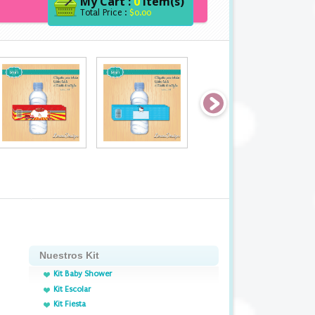
My Cart :
0
item(s)
Total Price :
$0.00
Nuestros Kit
Kit Baby Shower
Kit Escolar
Kit Fiesta