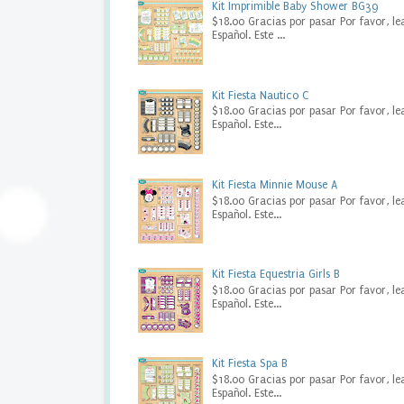
Kit Imprimible Baby Shower BG39
e
$18.00 Gracias por pasar Por favor, le
s
Español. Este ...
t
a
d
i
Kit Fiesta Nautico C
g
$18.00 Gracias por pasar Por favor, le
i
Español. Este...
t
a
l
Kit Fiesta Minnie Mouse A
,
$18.00 Gracias por pasar Por favor, le
B
Español. Este...
r
i
d
e
Kit Fiesta Equestria Girls B
t
$18.00 Gracias por pasar Por favor, le
o
Español. Este...
B
e
B
Kit Fiesta Spa B
a
$18.00 Gracias por pasar Por favor, le
n
Español. Este...
n