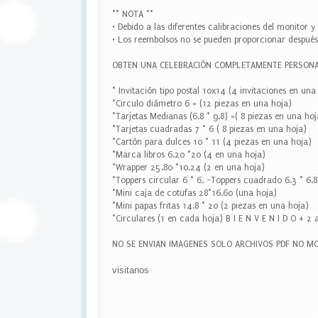
,
** NOTA **
w
• Debido a las diferentes calibraciones del monitor 
r
• Los reembolsos no se pueden proporcionar después 
a
p
OBTEN UNA CELEBRACIÓN COMPLETAMENTE PERSONA
p
e
* Invitación tipo postal 10x14 (4 invitaciones en un
r
*Circulo diámetro 6 = (12 piezas en una hoja)
s
*Tarjetas Medianas (6.8 * 9.8) =( 8 piezas en una hoj
c
*Tarjetas cuadradas 7 * 6 ( 8 piezas en una hoja)
u
*Cartón para dulces 10 * 11 (4 piezas en una hoja)
p
*Marca libros 6.20 *20 (4 en una hoja)
c
*Wrapper 25.80 *10.24 (2 en una hoja)
a
*Toppers circular 6 * 6, -Toppers cuadrado 6.3 * 6.
k
*Mini caja de cotufas 28*16.60 (una hoja)
e
*Mini papas fritas 14.8 * 20 (2 piezas en una hoja)
,
*Circulares (1 en cada hoja) B I E N V E N I D O + 2 
w
a
NO SE ENVIAN IMAGENES SOLO ARCHIVOS PDF NO MO
t
e
visitanos
r
b
o
t