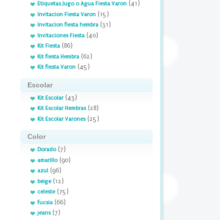
(41)
Etiquetas Jugo o Agua Fiesta Varon
(15)
Invitacion Fiesta Varon
(31)
Invitacion fiesta hembra
(40)
Invitaciones Fiesta
(86)
Kit Fiesta
(62)
Kit fiesta Hembra
(45)
Kit fiesta Varon
Escolar
(43)
Kit Escolar
(28)
Kit Escolar Hembras
(25)
Kit Escolar Varones
Color
(7)
Dorado
(90)
amarillo
(96)
azul
(12)
beige
(75)
celeste
(66)
fucsia
(7)
jeans