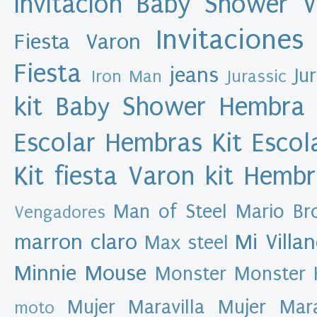
Invitacion Baby Shower 
M
u
Invitaciones
l
Fiesta Varon
e
x
Fiesta
a
jeans
Ju
Iron Man
Jurassic
s
d
kit Baby Shower Hembra
e
s
i
g
Escolar Hembras
Kit Esco
n
Kit fiesta Varon
kit Hemb
A
r
Man of Steel
Mario Br
Vengadores
c
h
marron claro
Mi Villa
Max steel
i
v
Minnie Mouse
Monster
Monster 
o
d
Mujer Maravilla
Mujer Mar
e
moto