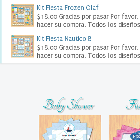
o
Kit Fiesta Frozen Olaf
o
$18.00 Gracias por pasar Por favor,
k
D
hacer su compra. Todos los diseños 
i
g
Kit Fiesta Nautico B
i
t
$18.00 Gracias por pasar Por favor,
a
hacer su compra. Todos los diseños 
l
S
o
u
v
e
n
i
Baby Shower
Fie
r
s
T
a
r
j
e