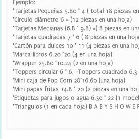
Ejemplo:
e
s
*Tarjetas Pequeñas 5.80 * 4 ( total 18 piezas e
t
*Circulo diámetro 6 = (12 piezas en una hoja)
a
d
*Tarjetas Medianas (6.8 * 9.8) =( 8 piezas en un
i
*Tarjetas cuadradas 7 * 6 ( 8 piezas en una hoj
g
i
*Cartón para dulces 10 * 11 (4 piezas en una ho
t
*Marca libros 6.20 *20 (4 en una hoja)
a
l
*Wrapper 25.80 *10.24 (2 en una hoja)
,
B
*Toppers circular 6 * 6, -Toppers cuadrado 6.3 
r
*Mini caja de Pop Corn 28*16.60 (una hoja)
i
d
*Mini papas fritas 14.8 * 20 (2 piezas en una hoj
e
*Etiquetas para jugos o agua 6.30 * 22 (1 model
t
o
*Triangulos (1 en cada hoja) B A B Y S H O W E 
B
e
B
a
n
n