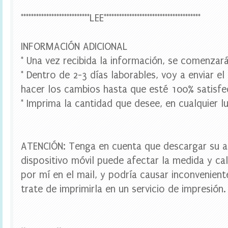
,
w
***************************LEE**************************************
r
a
p
INFORMACIÓN ADICIONAL
p
e
* Una vez recibida la información, se comenzará
r
* Dentro de 2-3 días laborables, voy a enviar el
s
c
hacer los cambios hasta que esté 100% satisfe
u
* Imprima la cantidad que desee, en cualquier lu
p
c
a
k
e
ATENCIÓN: Tenga en cuenta que descargar su a
,
dispositivo móvil puede afectar la medida y cal
w
a
por mí en el mail, y podría causar inconvenien
t
e
trate de imprimirla en un servicio de impresión.
r
b
o
t