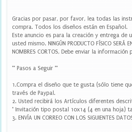
u
e
t
a
Gracias por pasar, por favor, lea todas las ins
s
compra. Todos los diseños están en Español.
e
s
Este anuncio es para la creación y entrega de u
c
usted mismo. NINGÚN PRODUCTO FÍSICO SERÁ 
o
l
NOMBRES CORTOS, Debe enviar la información p
a
r
e
** Pasos a Seguir **
s
,
e
1.Compra el diseño que te gusta (sólo tiene qu
t
i
través de Paypal.
q
2. Usted recibirá los Artículos diferentes descr
u
e
* Invitación tipo postal 10x14 (4 en una hoja)
t
3. ENVÍA UN CORREO CON LOS SIGUIENTES DATO
a
s
p