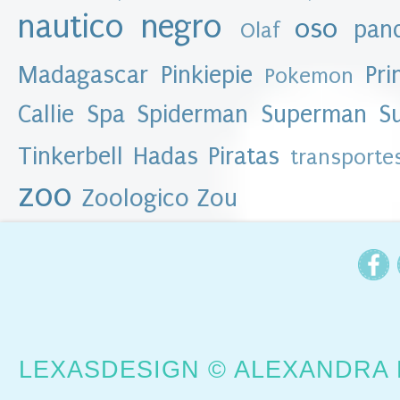
l
nautico
negro
b
oso
pan
Olaf
l
o
Madagascar
Pinkiepie
Pri
Pokemon
g
►
Callie
Spa
Spiderman
Superman
S
2
0
Tinkerbell Hadas Piratas
transporte
1
6
zoo
(
Zoologico
Zou
8
6
)
▼
2
0
1
5
(
3
8
LEXASDESIGN © ALEXANDRA 
1
)