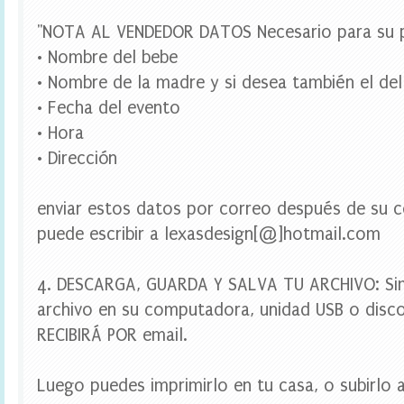
a
r
"NOTA AL VENDEDOR DATOS Necesario para su p
a
b
• Nombre del bebe
o
• Nombre de la madre y si desea también el del
t
e
• Fecha del evento
l
• Hora
l
a
• Dirección
s
,
t
enviar estos datos por correo después de su c
o
puede escribir a lexasdesign[@]hotmail.com
p
p
e
r
4. DESCARGA, GUARDA Y SALVA TU ARCHIVO: Si
c
archivo en su computadora, unidad USB o disco
u
p
RECIBIRÁ POR email.
c
a
k
Luego puedes imprimirlo en tu casa, o subirlo a
e