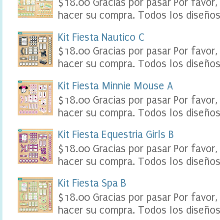
$18.00 Gracias por pasar Por favor,
l
hacer su compra. Todos los diseños 
e
,
t
Kit Fiesta Nautico C
a
$18.00 Gracias por pasar Por favor,
b
l
hacer su compra. Todos los diseños 
e
a
Kit Fiesta Minnie Mouse A
u
k
$18.00 Gracias por pasar Por favor,
i
hacer su compra. Todos los diseños 
d
s
p
Kit Fiesta Equestria Girls B
a
$18.00 Gracias por pasar Por favor,
r
t
hacer su compra. Todos los diseños 
y
S
Kit Fiesta Spa B
c
r
$18.00 Gracias por pasar Por favor,
a
hacer su compra. Todos los diseños 
p
b