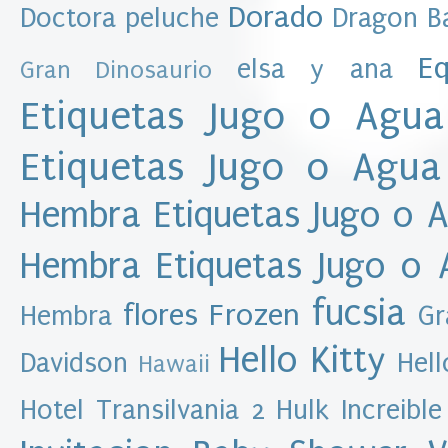
e
Dorado
Doctora peluche
Dragon Ba
s
Eq
elsa y ana
Gran Dinosaurio
D
a
Etiquetas Jugo o Agua
t
o
Etiquetas Jugo o Agua
s
p
Hembra
Etiquetas Jugo o 
e
r
s
Hembra
Etiquetas Jugo o
o
n
fucsia
flores
Frozen
Hembra
Gr
a
l
Hello Kitty
Davidson
Hell
e
Hawaii
s
A
Hotel Transilvania 2
Hulk
Increible
l
e
x