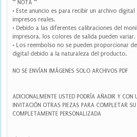
** NOTA **
t
l
• Este anuncio es para recibir un archivo digita
e
impresos reales.
l
a
• Debido a las diferentes calibraciones del mon
b
impresora, los colores de salida pueden variar.
e
l
• Los reembolso no se pueden proporcionar de
s
,
digital debido a la naturaleza del producto.
d
i
g
NO SE ENVÍAN IMÁGENES SOLO ARCHIVOS PDF
i
t
a
l
ADICIONALMENTE USTED PODRÍA AÑADIR Y CON 
p
a
INVITACIÓN OTRAS PIEZAS PARA COMPLETAR SU 
r
COMPLETAMENTE PERSONALIZADA
t
y
,
f
i