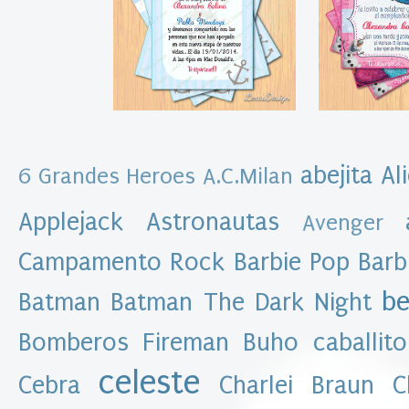
t
a
s
k
i
t
i
m
p
r
i
abejita
Al
6 Grandes Heroes
A.C.Milan
m
i
Applejack
Astronautas
b
Avenger
l
e
Campamento Rock
Barbie Pop
Barb
I
m
be
Batman
Batman The Dark Night
p
r
i
Bomberos Fireman
Buho
caballito
m
i
celeste
Cebra
Charlei Braun
C
b
l