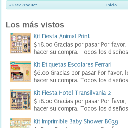
e
« Prev Product
Inicio
r
,
F
Los más vistos
o
o
d
Kit Fiesta Animal Print
L
$18.00 Gracias por pasar Por favor,
a
b
hacer su compra. Todos los diseños 
e
l
Kit Etiquetas Escolares Ferrari
s
P
$6.00 Gracias por pasar Por favor, 
a
hacer su compra. Todos los diseños 
r
t
y
Kit Fiesta Hotel Transilvania 2
P
$18.00 Gracias por pasar Por favor,
r
i
hacer su compra. Todos los diseños 
n
t
Kit Imprimible Baby Shower BG39
a
b