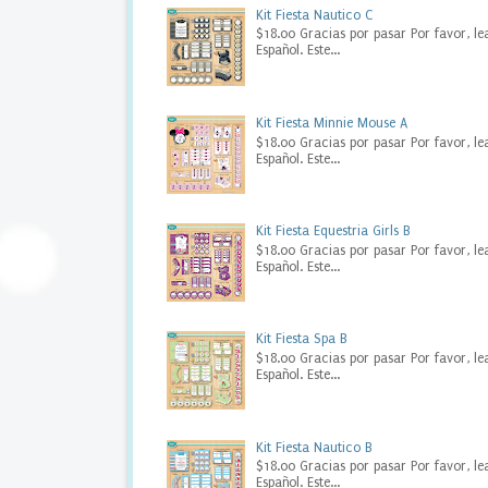
e
Kit Fiesta Nautico C
s
$18.00 Gracias por pasar Por favor, le
Español. Este...
t
a
d
i
Kit Fiesta Minnie Mouse A
g
$18.00 Gracias por pasar Por favor, le
i
Español. Este...
t
a
l
,
Kit Fiesta Equestria Girls B
B
$18.00 Gracias por pasar Por favor, le
Español. Este...
r
i
d
e
Kit Fiesta Spa B
t
$18.00 Gracias por pasar Por favor, le
o
Español. Este...
B
e
B
a
Kit Fiesta Nautico B
n
$18.00 Gracias por pasar Por favor, le
n
Español. Este...