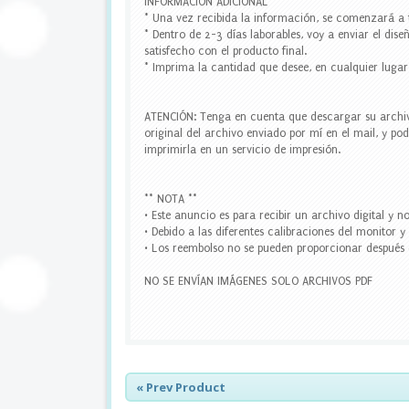
INFORMACIÓN ADICIONAL
,
* Una vez recibida la información, se comenzará a 
w
* Dentro de 2-3 días laborables, voy a enviar el dis
r
satisfecho con el producto final.
a
* Imprima la cantidad que desee, en cualquier lugar 
p
p
e
ATENCIÓN: Tenga en cuenta que descargar su archivo
r
original del archivo enviado por mí en el mail, y p
s
imprimirla en un servicio de impresión.
c
u
p
** NOTA **
c
• Este anuncio es para recibir un archivo digital y n
a
• Debido a las diferentes calibraciones del monitor 
k
• Los reembolso no se pueden proporcionar después d
e
,
NO SE ENVÍAN IMÁGENES SOLO ARCHIVOS PDF
w
a
t
e
r
b
o
« Prev Product
t