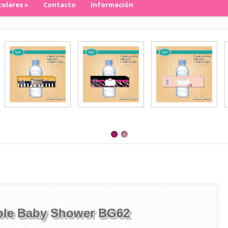
colares
»
Contacto
Información
ible Baby Shower BG62