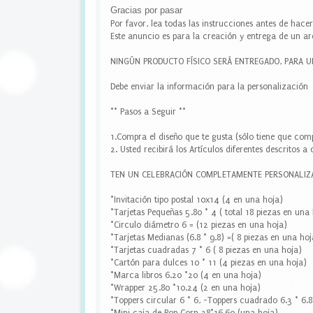
u
Gracias por pasar
e
Por favor, lea todas las instrucciones antes de hace
t
Este anuncio es para la creación y entrega de un ar
a
s
NINGÚN PRODUCTO FÍSICO SERÁ ENTREGADO, PARA 
e
s
Debe enviar la información para la personalización
c
o
** Pasos a Seguir **
l
a
1.Compra el diseño que te gusta (sólo tiene que comp
r
2. Usted recibirá los Artículos diferentes descritos a
e
s
TEN UN CELEBRACIÓN COMPLETAMENTE PERSONALIZ
,
e
*Invitación tipo postal 10x14 (4 en una hoja)
t
*Tarjetas Pequeñas 5.80 * 4 ( total 18 piezas en una
i
*Circulo diámetro 6 = (12 piezas en una hoja)
q
*Tarjetas Medianas (6.8 * 9.8) =( 8 piezas en una hoj
u
*Tarjetas cuadradas 7 * 6 ( 8 piezas en una hoja)
e
*Cartón para dulces 10 * 11 (4 piezas en una hoja)
t
*Marca libros 6.20 *20 (4 en una hoja)
a
*Wrapper 25.80 *10.24 (2 en una hoja)
s
*Toppers circular 6 * 6, -Toppers cuadrado 6.3 * 6.
p