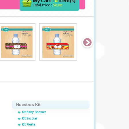
My Cart :
0
item(s)
Total Price :
$0.00
Nuestros Kit
Kit Baby Shower
Kit Escolar
Kit Fiesta