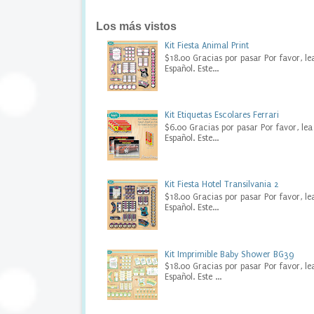
t
l
Los más vistos
e
l
Kit Fiesta Animal Print
a
$18.00 Gracias por pasar Por favor, le
Español. Este...
b
e
l
s
Kit Etiquetas Escolares Ferrari
,
$6.00 Gracias por pasar Por favor, lea
d
Español. Este...
i
g
i
t
Kit Fiesta Hotel Transilvania 2
a
$18.00 Gracias por pasar Por favor, le
Español. Este...
l
p
a
r
Kit Imprimible Baby Shower BG39
t
$18.00 Gracias por pasar Por favor, le
y
Español. Este ...
,
f
i