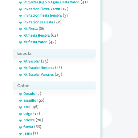
(41)
Etiquetas Jugo o Agua Fiesta Varon
(15)
Invitacion Fiesta Varon
(31)
Invitacion fiesta hembra
(40)
Invitaciones Fiesta
(86)
Kit Fiesta
(62)
Kit fiesta Hembra
(45)
Kit fiesta Varon
Escolar
(43)
Kit Escolar
(28)
Kit Escolar Hembras
(25)
Kit Escolar Varones
Color
(7)
Dorado
(90)
amarillo
(96)
azul
(12)
beige
(75)
celeste
(66)
fucsia
(7)
jeans