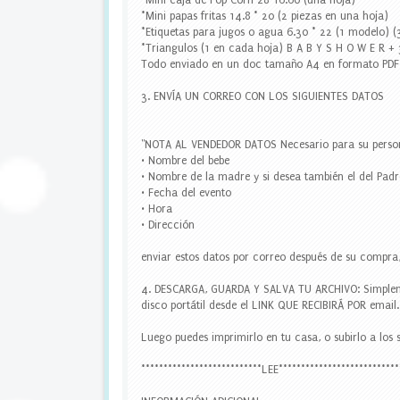
*Mini caja de Pop Corn 28*16.60 (una hoja)
a
*Mini papas fritas 14.8 * 20 (2 piezas en una hoja)
r
*Etiquetas para jugos o agua 6.30 * 22 (1 modelo) (
a
*Triangulos (1 en cada hoja) B A B Y S H O W E R + 
b
Todo enviado en un doc tamaño A4 en formato PDF
o
t
3. ENVÍA UN CORREO CON LOS SIGUIENTES DATOS
e
l
l
"NOTA AL VENDEDOR DATOS Necesario para su person
a
• Nombre del bebe
s
• Nombre de la madre y si desea también el del Padr
,
• Fecha del evento
t
• Hora
o
• Dirección
p
p
enviar estos datos por correo después de su compra,
e
r
4. DESCARGA, GUARDA Y SALVA TU ARCHIVO: Simplem
c
disco portátil desde el LINK QUE RECIBIRÁ POR email.
u
p
Luego puedes imprimirlo en tu casa, o subirlo a los s
c
a
***************************LEE***************************
k
e