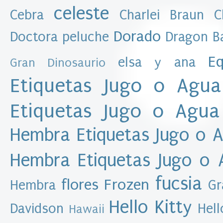
e
celeste
Cebra
Charlei Braun
C
s
Dorado
Doctora peluche
Dragon Ba
D
a
t
Eq
elsa y ana
Gran Dinosaurio
o
Etiquetas Jugo o Agua
s
p
e
Etiquetas Jugo o Agua
r
s
Hembra
Etiquetas Jugo o 
o
n
Hembra
Etiquetas Jugo o
a
l
fucsia
e
flores
Frozen
Hembra
Gr
s
A
Hello Kitty
Davidson
Hell
Hawaii
l
e
x