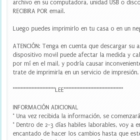
archivo en su computadora, unidad USB o disco
t
l
RECIBIRA POR email.
e
l
a
Luego puedes imprimirlo en tu casa o en un ne
b
e
l
ATENCIÓN: Tenga en cuenta que descargar su a
s
,
dispositivo movil puede afectar la medida y cal
d
por mí en el mail, y podría causar inconvenien
i
g
trate de imprimirla en un servicio de impresión.
i
t
a
***************************LEE**************************************
l
p
a
INFORMACIÓN ADICIONAL
r
* Una vez recibida la información, se comenzará
t
y
* Dentro de 2-3 días habiles laborables, voy a e
,
f
encantado de hacer los cambios hasta que est
i