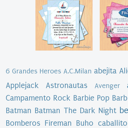
t
a
s
k
i
t
i
m
p
r
i
m
i
b
abejita
Al
6 Grandes Heroes
A.C.Milan
l
e
I
Applejack
Astronautas
Avenger
m
p
Campamento Rock
Barbie Pop
Barb
r
i
be
Batman
Batman The Dark Night
m
i
b
Bomberos Fireman
Buho
caballito
l