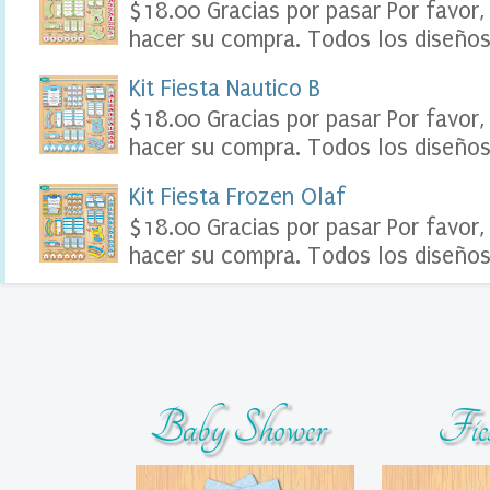
$18.00 Gracias por pasar Por favor,
o
hacer su compra. Todos los diseños 
o
k
D
Kit Fiesta Nautico B
i
$18.00 Gracias por pasar Por favor,
g
i
hacer su compra. Todos los diseños 
t
a
Kit Fiesta Frozen Olaf
l
S
$18.00 Gracias por pasar Por favor,
o
hacer su compra. Todos los diseños 
u
v
e
n
i
r
s
T
Baby Shower
Fie
a
r
j
e