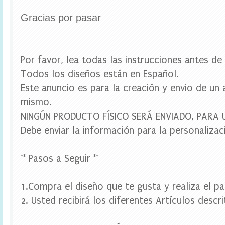
u
e
Gracias por pasar
t
a
s
e
s
Por favor, lea todas las instrucciones antes d
c
Todos los diseños están en Español.
o
l
Este anuncio es para la creación y envio de un 
a
mismo.
r
e
NINGÚN PRODUCTO FÍSICO SERÁ ENVIADO, PARA
s
,
Debe enviar la información para la personalizac
e
t
i
** Pasos a Seguir **
q
u
e
1.Compra el diseño que te gusta y realiza el p
t
2. Usted recibirá los diferentes Artículos descr
a
s
p