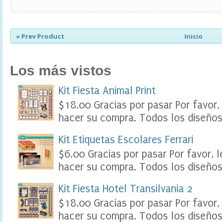
e
r
,
F
« Prev Product
Inicio
o
o
d
Los más vistos
L
a
b
Kit Fiesta Animal Print
e
$18.00 Gracias por pasar Por favor,
l
s
hacer su compra. Todos los diseños 
P
a
Kit Etiquetas Escolares Ferrari
r
t
$6.00 Gracias por pasar Por favor, 
y
hacer su compra. Todos los diseños 
P
r
i
Kit Fiesta Hotel Transilvania 2
n
$18.00 Gracias por pasar Por favor,
t
a
hacer su compra. Todos los diseños 
b