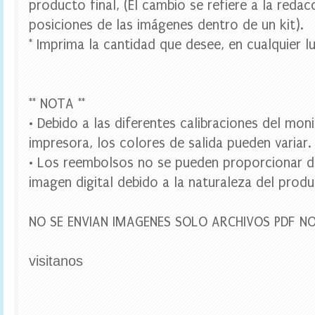
producto final, (El cambio se refiere a la redac
e
s
posiciones de las imágenes dentro de un kit).
t
* Imprima la cantidad que desee, en cualquier lu
a
d
i
g
i
** NOTA **
t
• Debido a las diferentes calibraciones del mon
a
l
impresora, los colores de salida pueden variar.
,
B
• Los reembolsos no se pueden proporcionar d
r
imagen digital debido a la naturaleza del produ
i
d
e
NO SE ENVIAN IMAGENES SOLO ARCHIVOS PDF N
t
o
B
visitanos
e
B
a
n
n