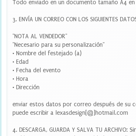
Todo enviado en un documento tamaño A4 en
,
w
r
3. ENVÍA UN CORREO CON LOS SIGUIENTES DATO
a
p
p
e
"NOTA AL VENDEDOR"
r
"Necesario para su personalización"
s
c
• Nombre del festejado (a)
u
• Edad
p
c
• Fecha del evento
a
• Hora
k
e
• Dirección
,
w
a
enviar estos datos por correo después de su c
t
e
puede escribir a lexasdesign[@]hotmail.com
r
b
o
4. DESCARGA, GUARDA Y SALVA TU ARCHIVO: Si
t