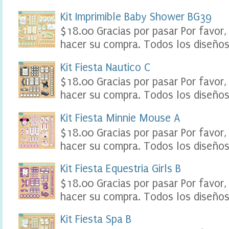
l
Kit Imprimible Baby Shower BG39
e
,
$18.00 Gracias por pasar Por favor,
t
hacer su compra. Todos los diseños 
a
b
l
Kit Fiesta Nautico C
e
$18.00 Gracias por pasar Por favor,
a
u
hacer su compra. Todos los diseños 
k
i
Kit Fiesta Minnie Mouse A
d
s
$18.00 Gracias por pasar Por favor,
p
hacer su compra. Todos los diseños 
a
r
t
Kit Fiesta Equestria Girls B
y
$18.00 Gracias por pasar Por favor,
S
c
hacer su compra. Todos los diseños 
r
a
Kit Fiesta Spa B
p
b