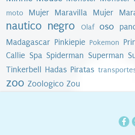
l
b
Mujer Maravilla
Mujer Mar
moto
l
o
nautico
negro
oso
pan
Olaf
g
►
Madagascar
Pinkiepie
Pri
Pokemon
2
0
Callie
Spa
Spiderman
Superman
S
1
6
(
8
Tinkerbell Hadas Piratas
transporte
6
)
zoo
Zoologico
Zou
▼
2
0
1
5
(
3
8
1
)