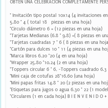
OBTEN UNA CELEBRACIÓN COMPLETAMENTE PERS
a
r
a
b
* Invitación tipo postal 10x14 (4 invitaciones e
o
5.80 * 4 ( total 18 piezas en una hoja)
t
e
*Circulo diámetro 6 = (12 piezas en una hoja)
l
*Tarjetas Medianas (6.8 * 9.8) =( 8 piezas en un
l
a
*Tarjetas cuadradas 7 * 6 ( 8 piezas en una hoj
s
*Cartón para dulces 10 * 11 (4 piezas en una ho
,
t
*Marca libros 6.20 *20 (4 en una hoja)
o
*Wrapper 25.80 *10.24 (2 en una hoja)
p
p
*Toppers circular 6 * 6, -Toppers cuadrado 6.3 
e
r
*Mini caja de cotufas 28*16.60 (una hoja)
c
*Mini papas fritas 14.8 * 20 (2 piezas en una hoj
u
p
*Etiquetas para jugos o agua 6.30 * 22 (1 mode
c
*Circulares (1 en cada hoja) B I E N V E N I D O 
a
k
e