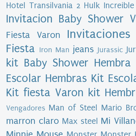
Hotel Transilvania 2
Hulk
Increible
M
u
Invitacion Baby Shower 
l
e
x
a
Invitaciones
Fiesta Varon
s
d
e
Fiesta
jeans
s
Ju
Iron Man
Jurassic
i
g
kit Baby Shower Hembra
n
Escolar Hembras
Kit Esco
A
r
Kit fiesta Varon
kit Hemb
c
h
i
Man of Steel
Mario Br
Vengadores
v
o
marron claro
Mi Villa
Max steel
d
e
Minnie Mouse
Monster
Monster 