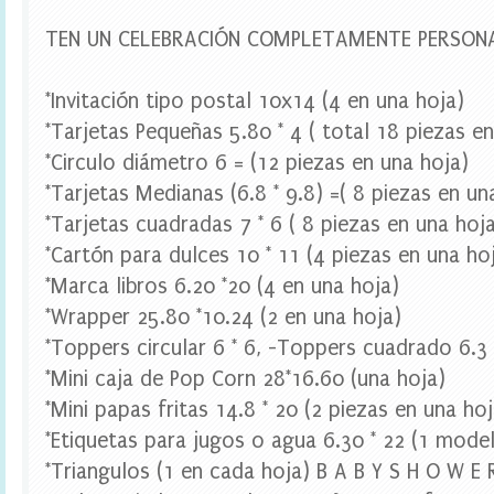
a
r
TEN UN CELEBRACIÓN COMPLETAMENTE PERSON
a
b
o
*Invitación tipo postal 10x14 (4 en una hoja)
t
e
*Tarjetas Pequeñas 5.80 * 4 ( total 18 piezas e
l
*Circulo diámetro 6 = (12 piezas en una hoja)
l
a
*Tarjetas Medianas (6.8 * 9.8) =( 8 piezas en un
s
*Tarjetas cuadradas 7 * 6 ( 8 piezas en una hoj
,
t
*Cartón para dulces 10 * 11 (4 piezas en una ho
o
*Marca libros 6.20 *20 (4 en una hoja)
p
p
*Wrapper 25.80 *10.24 (2 en una hoja)
e
r
*Toppers circular 6 * 6, -Toppers cuadrado 6.3 
c
*Mini caja de Pop Corn 28*16.60 (una hoja)
u
p
*Mini papas fritas 14.8 * 20 (2 piezas en una hoj
c
*Etiquetas para jugos o agua 6.30 * 22 (1 model
a
k
*Triangulos (1 en cada hoja) B A B Y S H O W E 
e