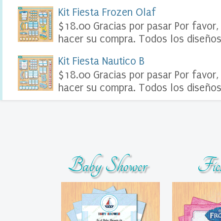
o
Kit Fiesta Frozen Olaf
o
$18.00 Gracias por pasar Por favor,
k
D
hacer su compra. Todos los diseños 
i
g
Kit Fiesta Nautico B
i
t
$18.00 Gracias por pasar Por favor,
a
hacer su compra. Todos los diseños 
l
S
o
u
v
e
n
i
Baby Shower
Fie
r
s
T
a
r
j
e