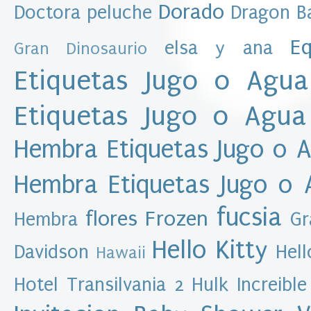
e
Dorado
Doctora peluche
Dragon Ba
s
Eq
elsa y ana
Gran Dinosaurio
D
a
Etiquetas Jugo o Agua
t
o
Etiquetas Jugo o Agua
s
p
Hembra
Etiquetas Jugo o 
e
r
s
Hembra
Etiquetas Jugo o
o
n
fucsia
flores
Frozen
Hembra
Gr
a
l
Hello Kitty
Davidson
Hell
e
Hawaii
s
A
Hotel Transilvania 2
Hulk
Increible
l
e
x