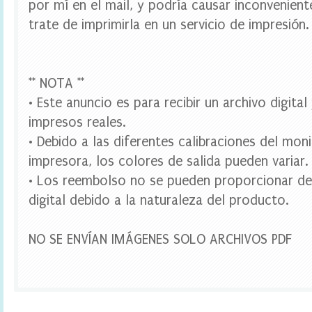
por mí en el mail, y podría causar inconvenien
e
s
trate de imprimirla en un servicio de impresión.
t
a
d
i
** NOTA **
g
i
• Este anuncio es para recibir un archivo digita
t
impresos reales.
a
l
• Debido a las diferentes calibraciones del mon
,
B
impresora, los colores de salida pueden variar.
r
• Los reembolso no se pueden proporcionar de
i
d
digital debido a la naturaleza del producto.
e
t
o
NO SE ENVÍAN IMÁGENES SOLO ARCHIVOS PDF
B
e
B
a
n
n