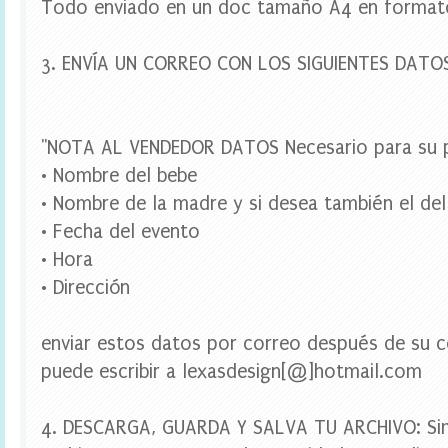
Todo enviado en un doc tamaño A4 en format
,
w
r
3. ENVÍA UN CORREO CON LOS SIGUIENTES DATO
a
p
p
e
r
"NOTA AL VENDEDOR DATOS Necesario para su p
s
c
• Nombre del bebe
u
• Nombre de la madre y si desea también el del
p
c
• Fecha del evento
a
• Hora
k
e
• Dirección
,
w
a
enviar estos datos por correo después de su c
t
e
puede escribir a lexasdesign[@]hotmail.com
r
b
o
4. DESCARGA, GUARDA Y SALVA TU ARCHIVO: Si
t