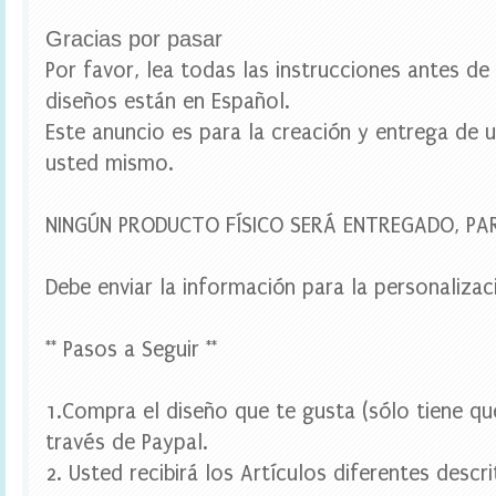
u
e
Gracias por pasar
t
a
Por favor, lea todas las instrucciones antes d
s
diseños están en Español.
e
s
Este anuncio es para la creación y entrega de u
c
usted mismo.
o
l
a
NINGÚN PRODUCTO FÍSICO SERÁ ENTREGADO, P
r
e
s
,
Debe enviar la información para la personalizac
e
t
i
** Pasos a Seguir **
q
u
e
1.Compra el diseño que te gusta (sólo tiene qu
t
través de Paypal.
a
s
2. Usted recibirá los Artículos diferentes descr
p