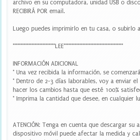
archivo en su computadora, unidad USB o disco
t
l
RECIBIRÁ POR email.
e
l
a
Luego puedes imprimirlo en tu casa, o subirlo a
b
e
l
***************************LEE**************************************
s
,
d
INFORMACIÓN ADICIONAL
i
g
* Una vez recibida la información, se comenzará
i
* Dentro de 2-3 días laborables, voy a enviar el
t
a
hacer los cambios hasta que esté 100% satisfe
l
* Imprima la cantidad que desee, en cualquier lu
p
a
r
t
y
ATENCIÓN: Tenga en cuenta que descargar su a
,
f
dispositivo móvil puede afectar la medida y cal
i