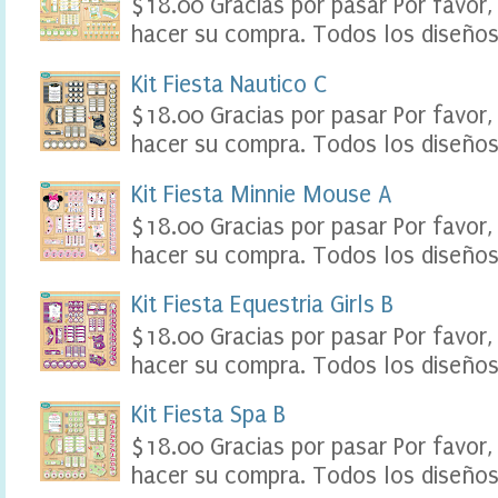
$18.00 Gracias por pasar Por favor,
l
hacer su compra. Todos los diseños 
e
,
t
Kit Fiesta Nautico C
a
$18.00 Gracias por pasar Por favor,
b
l
hacer su compra. Todos los diseños 
e
a
Kit Fiesta Minnie Mouse A
u
k
$18.00 Gracias por pasar Por favor,
i
hacer su compra. Todos los diseños 
d
s
p
Kit Fiesta Equestria Girls B
a
$18.00 Gracias por pasar Por favor,
r
t
hacer su compra. Todos los diseños 
y
S
Kit Fiesta Spa B
c
r
$18.00 Gracias por pasar Por favor,
a
hacer su compra. Todos los diseños 
p
b