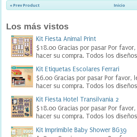
e
« Prev Product
Inicio
r
,
F
Los más vistos
o
o
d
Kit Fiesta Animal Print
L
$18.00 Gracias por pasar Por favor,
a
b
hacer su compra. Todos los diseños 
e
l
Kit Etiquetas Escolares Ferrari
s
P
$6.00 Gracias por pasar Por favor, 
a
hacer su compra. Todos los diseños 
r
t
y
Kit Fiesta Hotel Transilvania 2
P
$18.00 Gracias por pasar Por favor,
r
i
hacer su compra. Todos los diseños 
n
t
Kit Imprimible Baby Shower BG39
a
b