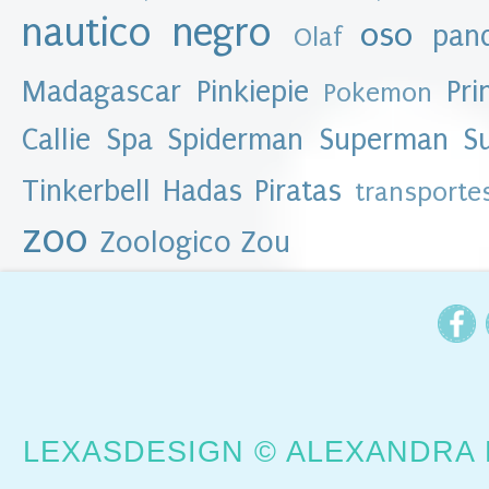
l
nautico
negro
b
oso
pan
Olaf
l
o
Madagascar
Pinkiepie
Pri
Pokemon
g
►
Callie
Spa
Spiderman
Superman
S
2
0
Tinkerbell Hadas Piratas
transporte
1
6
zoo
(
Zoologico
Zou
8
6
)
▼
2
0
1
5
(
3
8
LEXASDESIGN © ALEXANDRA 
1
)