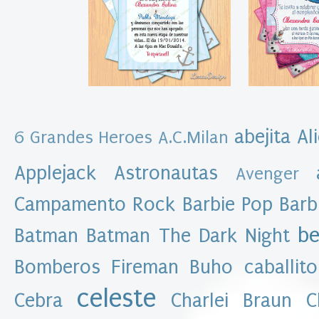
t
a
s
k
i
t
i
m
p
r
i
abejita
Al
6 Grandes Heroes
A.C.Milan
m
i
Applejack
Astronautas
b
Avenger
l
e
Campamento Rock
Barbie Pop
Barb
I
m
be
Batman
Batman The Dark Night
p
r
i
Bomberos Fireman
Buho
caballito
m
i
celeste
Cebra
Charlei Braun
C
b
l