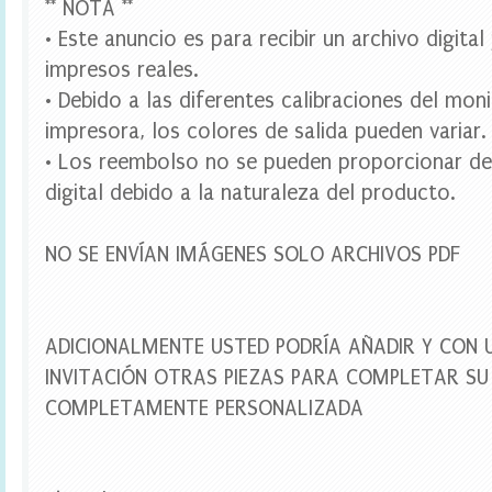
** NOTA **
t
l
• Este anuncio es para recibir un archivo digita
e
impresos reales.
l
a
• Debido a las diferentes calibraciones del mon
b
impresora, los colores de salida pueden variar.
e
l
• Los reembolso no se pueden proporcionar de
s
,
digital debido a la naturaleza del producto.
d
i
g
NO SE ENVÍAN IMÁGENES SOLO ARCHIVOS PDF
i
t
a
l
ADICIONALMENTE USTED PODRÍA AÑADIR Y CON 
p
a
INVITACIÓN OTRAS PIEZAS PARA COMPLETAR SU 
r
COMPLETAMENTE PERSONALIZADA
t
y
,
f
i