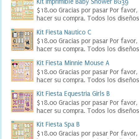
Kit Imprimible Baby Shower BG39
l
$18.00 Gracias por pasar Por favor,
e
,
hacer su compra. Todos los diseños 
t
a
Kit Fiesta Nautico C
b
l
$18.00 Gracias por pasar Por favor,
e
hacer su compra. Todos los diseños 
a
u
k
Kit Fiesta Minnie Mouse A
i
$18.00 Gracias por pasar Por favor,
d
s
hacer su compra. Todos los diseños 
p
a
Kit Fiesta Equestria Girls B
r
t
$18.00 Gracias por pasar Por favor,
y
hacer su compra. Todos los diseños 
S
c
r
Kit Fiesta Spa B
a
$18.00 Gracias por pasar Por favor,
p
b