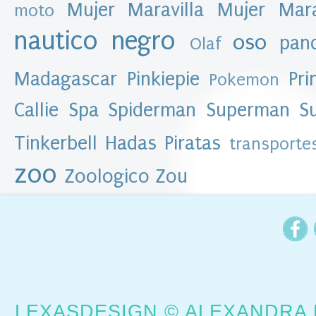
l
Mujer Maravilla
Mujer Mar
moto
b
l
nautico
negro
oso
pan
Olaf
o
g
Madagascar
Pinkiepie
Pri
Pokemon
►
2
Callie
Spa
Spiderman
Superman
S
0
1
6
Tinkerbell Hadas Piratas
transporte
(
8
zoo
6
Zoologico
Zou
)
▼
2
0
1
5
(
3
8
1
)
LEXASDESIGN © ALEXANDRA 