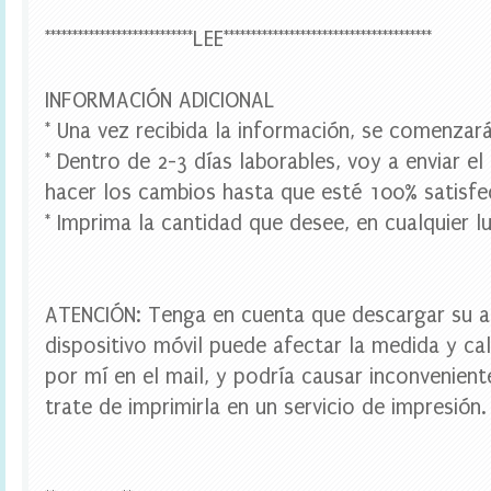
,
w
***************************LEE**************************************
r
a
p
INFORMACIÓN ADICIONAL
p
e
* Una vez recibida la información, se comenzará
r
* Dentro de 2-3 días laborables, voy a enviar el
s
c
hacer los cambios hasta que esté 100% satisfe
u
* Imprima la cantidad que desee, en cualquier lu
p
c
a
k
e
ATENCIÓN: Tenga en cuenta que descargar su a
,
dispositivo móvil puede afectar la medida y cal
w
a
por mí en el mail, y podría causar inconvenien
t
e
trate de imprimirla en un servicio de impresión.
r
b
o
t