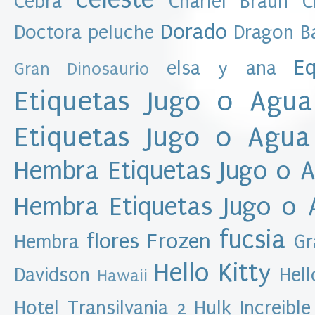
Cebra
Charlei Braun
C
e
s
Dorado
Doctora peluche
Dragon Ba
D
Eq
elsa y ana
Gran Dinosaurio
a
t
Etiquetas Jugo o Agua
o
s
Etiquetas Jugo o Agua
p
e
r
Hembra
Etiquetas Jugo o 
s
o
Hembra
Etiquetas Jugo o
n
a
fucsia
flores
Frozen
l
Hembra
Gr
e
Hello Kitty
s
Davidson
Hell
Hawaii
A
l
Hotel Transilvania 2
Hulk
Increible
e
x