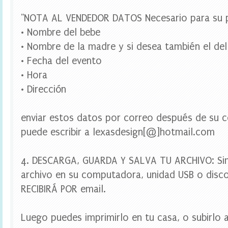
a
r
"NOTA AL VENDEDOR DATOS Necesario para su p
a
b
• Nombre del bebe
o
• Nombre de la madre y si desea también el del
t
e
• Fecha del evento
l
• Hora
l
a
• Dirección
s
,
t
enviar estos datos por correo después de su c
o
puede escribir a lexasdesign[@]hotmail.com
p
p
e
r
4. DESCARGA, GUARDA Y SALVA TU ARCHIVO: Si
c
archivo en su computadora, unidad USB o disco
u
p
RECIBIRÁ POR email.
c
a
k
Luego puedes imprimirlo en tu casa, o subirlo a
e