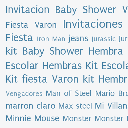
M
Invitacion Baby Shower 
u
l
e
Invitaciones
Fiesta Varon
x
a
s
Fiesta
d
jeans
Ju
Iron Man
Jurassic
e
s
kit Baby Shower Hembra
i
g
n
Escolar Hembras
Kit Esco
A
Kit fiesta Varon
kit Hemb
r
c
h
Man of Steel
Mario Br
Vengadores
i
v
marron claro
Mi Villa
Max steel
o
d
Minnie Mouse
Monster
Monster 
e