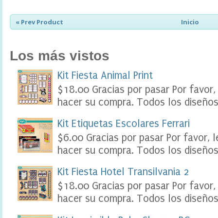
e
r
« Prev Product
Inicio
,
F
o
o
Los más vistos
d
L
Kit Fiesta Animal Print
a
b
$18.00 Gracias por pasar Por favor,
e
hacer su compra. Todos los diseños 
l
s
P
Kit Etiquetas Escolares Ferrari
a
$6.00 Gracias por pasar Por favor, 
r
t
hacer su compra. Todos los diseños 
y
P
Kit Fiesta Hotel Transilvania 2
r
i
$18.00 Gracias por pasar Por favor,
n
hacer su compra. Todos los diseños 
t
a
b