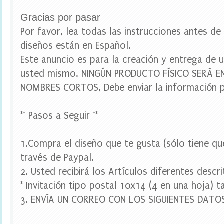
u
e
Gracias por pasar
t
a
Por favor, lea todas las instrucciones antes d
s
diseños están en Español.
e
s
Este anuncio es para la creación y entrega de u
c
usted mismo. NINGÚN PRODUCTO FÍSICO SERÁ 
o
l
NOMBRES CORTOS, Debe enviar la información p
a
r
e
** Pasos a Seguir **
s
,
e
1.Compra el diseño que te gusta (sólo tiene qu
t
i
través de Paypal.
q
2. Usted recibirá los Artículos diferentes descr
u
e
* Invitación tipo postal 10x14 (4 en una hoja)
t
3. ENVÍA UN CORREO CON LOS SIGUIENTES DATO
a
s
p