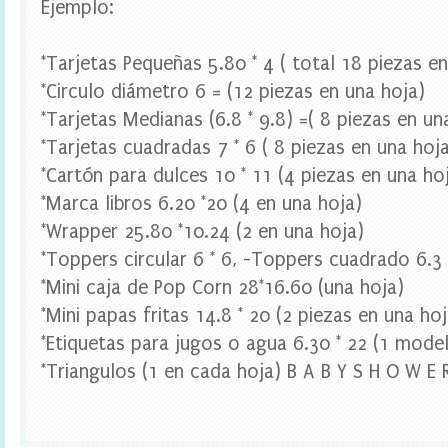
Ejemplo:
e
s
t
*Tarjetas Pequeñas 5.80 * 4 ( total 18 piezas e
a
d
*Circulo diámetro 6 = (12 piezas en una hoja)
i
*Tarjetas Medianas (6.8 * 9.8) =( 8 piezas en un
g
i
*Tarjetas cuadradas 7 * 6 ( 8 piezas en una hoj
t
*Cartón para dulces 10 * 11 (4 piezas en una ho
a
l
*Marca libros 6.20 *20 (4 en una hoja)
,
B
*Wrapper 25.80 *10.24 (2 en una hoja)
r
*Toppers circular 6 * 6, -Toppers cuadrado 6.3 
i
d
*Mini caja de Pop Corn 28*16.60 (una hoja)
e
*Mini papas fritas 14.8 * 20 (2 piezas en una hoj
t
o
*Etiquetas para jugos o agua 6.30 * 22 (1 model
B
*Triangulos (1 en cada hoja) B A B Y S H O W E 
e
B
a
n
n