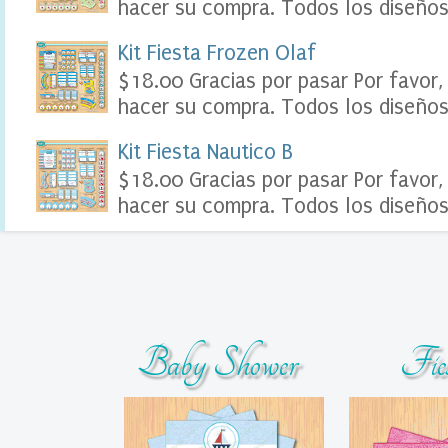
hacer su compra. Todos los diseños 
o
o
Kit Fiesta Frozen Olaf
k
D
$18.00 Gracias por pasar Por favor,
i
hacer su compra. Todos los diseños 
g
i
t
Kit Fiesta Nautico B
a
$18.00 Gracias por pasar Por favor,
l
S
hacer su compra. Todos los diseños 
o
u
v
e
n
i
r
s
Baby Shower
Fie
T
a
r
j
e