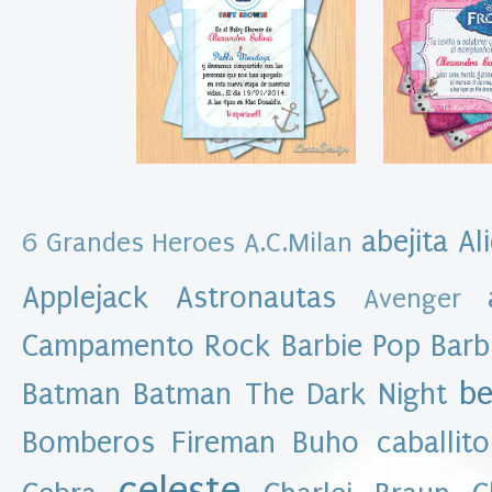
t
a
s
k
i
t
i
m
p
r
i
m
abejita
Al
6 Grandes Heroes
A.C.Milan
i
b
l
Applejack
Astronautas
Avenger
e
I
Campamento Rock
Barbie Pop
Barb
m
p
r
be
Batman
Batman The Dark Night
i
m
Bomberos Fireman
Buho
caballito
i
b
celeste
l