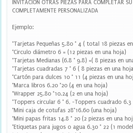
INVITACION OTRAS PIEZAS PARA COMPLETAR SU 
e
s
COMPLETAMENTE PERSONALIZADA
t
a
d
Ejemplo:
i
g
i
*Tarjetas Pequeñas 5.80 * 4 ( total 18 piezas e
t
*Circulo diámetro 6 = (12 piezas en una hoja)
a
l
*Tarjetas Medianas (6.8 * 9.8) =( 8 piezas en un
,
B
*Tarjetas cuadradas 7 * 6 ( 8 piezas en una hoj
r
*Cartón para dulces 10 * 11 (4 piezas en una ho
i
d
*Marca libros 6.20 *20 (4 en una hoja)
e
*Wrapper 25.80 *10.24 (2 en una hoja)
t
o
*Toppers circular 6 * 6, -Toppers cuadrado 6.3 
B
*Mini caja de cotufas 28*16.60 (una hoja)
e
B
*Mini papas fritas 14.8 * 20 (2 piezas en una hoj
a
*Etiquetas para jugos o agua 6.30 * 22 (1 mode
n
n