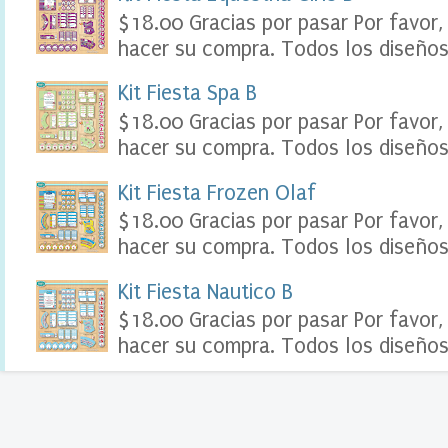
o
$18.00 Gracias por pasar Por favor,
o
hacer su compra. Todos los diseños 
k
D
Kit Fiesta Spa B
i
g
$18.00 Gracias por pasar Por favor,
i
t
hacer su compra. Todos los diseños 
a
l
Kit Fiesta Frozen Olaf
S
o
$18.00 Gracias por pasar Por favor,
u
hacer su compra. Todos los diseños 
v
e
Kit Fiesta Nautico B
n
i
$18.00 Gracias por pasar Por favor,
r
s
hacer su compra. Todos los diseños 
T
a
r
j
e