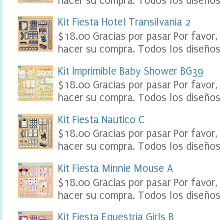
hacer su compra. Todos los diseños 
l
e
Kit Fiesta Hotel Transilvania 2
,
t
$18.00 Gracias por pasar Por favor,
a
hacer su compra. Todos los diseños 
b
l
Kit Imprimible Baby Shower BG39
e
a
$18.00 Gracias por pasar Por favor,
u
hacer su compra. Todos los diseños 
k
i
d
Kit Fiesta Nautico C
s
p
$18.00 Gracias por pasar Por favor,
a
hacer su compra. Todos los diseños 
r
t
Kit Fiesta Minnie Mouse A
y
S
$18.00 Gracias por pasar Por favor,
c
hacer su compra. Todos los diseños 
r
a
p
Kit Fiesta Equestria Girls B
b