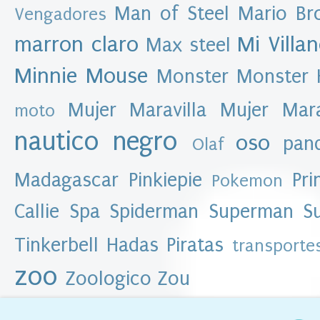
l
Man of Steel
Mario Br
Vengadores
b
l
marron claro
Mi Villa
Max steel
o
g
Minnie Mouse
Monster
Monster 
►
Mujer Maravilla
Mujer Mar
2
moto
0
1
nautico
negro
oso
6
pan
Olaf
(
8
6
Madagascar
Pinkiepie
Pri
Pokemon
)
▼
Callie
Spa
Spiderman
Superman
S
2
0
Tinkerbell Hadas Piratas
transporte
1
5
(
zoo
Zoologico
Zou
3
8
1
)