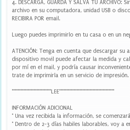
4. DESCARGA, GUARDA Y SALVA TU ARCHIVO: Si
,
w
archivo en su computadora, unidad USB o disco
r
RECIBIRA POR email.
a
p
p
e
Luego puedes imprimirlo en tu casa o en un ne
r
s
c
ATENCIÓN: Tenga en cuenta que descargar su a
u
dispositivo movil puede afectar la medida y cal
p
c
por mí en el mail, y podría causar inconvenien
a
trate de imprimirla en un servicio de impresión.
k
e
,
***************************LEE**************************************
w
a
t
e
INFORMACIÓN ADICIONAL
r
* Una vez recibida la información, se comenzará
b
o
* Dentro de 2-3 días habiles laborables, voy a e
t