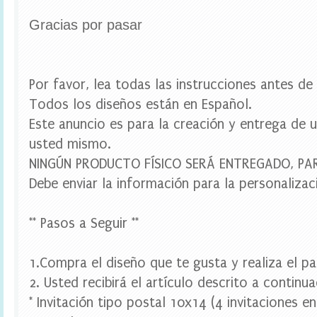
u
e
Gracias por pasar
t
a
s
e
s
Por favor, lea todas las instrucciones antes d
c
Todos los diseños están en Español.
o
l
Este anuncio es para la creación y entrega de u
a
usted mismo.
r
e
NINGÚN PRODUCTO FÍSICO SERÁ ENTREGADO, P
s
,
Debe enviar la información para la personalizac
e
t
i
** Pasos a Seguir **
q
u
e
1.Compra el diseño que te gusta y realiza el p
t
2. Usted recibirá el artículo descrito a continua
a
s
* Invitación tipo postal 10x14 (4 invitaciones 
p