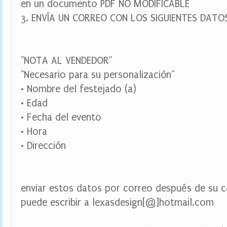
en un documento PDF NO MODIFICABLE
a
r
3. ENVÍA UN CORREO CON LOS SIGUIENTES DATO
a
b
o
t
e
"NOTA AL VENDEDOR"
l
"Necesario para su personalización"
l
a
• Nombre del festejado (a)
s
• Edad
,
t
• Fecha del evento
o
• Hora
p
p
• Dirección
e
r
c
u
p
enviar estos datos por correo después de su c
c
puede escribir a lexasdesign[@]hotmail.com
a
k
e