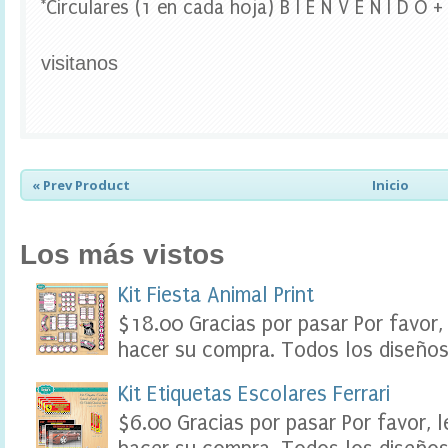
*Circulares (1 en cada hoja) B I E N V E N I D O 
e
r
,
visitanos
F
o
o
d
L
a
b
« Prev Product
Inicio
e
l
s
Los más vistos
P
a
r
Kit Fiesta Animal Print
t
$18.00 Gracias por pasar Por favor,
y
P
hacer su compra. Todos los diseños 
r
i
Kit Etiquetas Escolares Ferrari
n
t
$6.00 Gracias por pasar Por favor, 
a
b