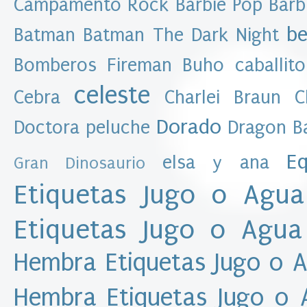
Campamento Rock
Barbie Pop
Barb
e
s
be
Batman
Batman The Dark Night
D
Bomberos Fireman
Buho
caballito
a
t
celeste
Cebra
Charlei Braun
C
o
s
Dorado
Doctora peluche
Dragon Ba
p
e
r
Eq
elsa y ana
Gran Dinosaurio
s
o
Etiquetas Jugo o Agua
n
a
Etiquetas Jugo o Agua
l
e
Hembra
Etiquetas Jugo o 
s
A
l
Hembra
Etiquetas Jugo o
e
x