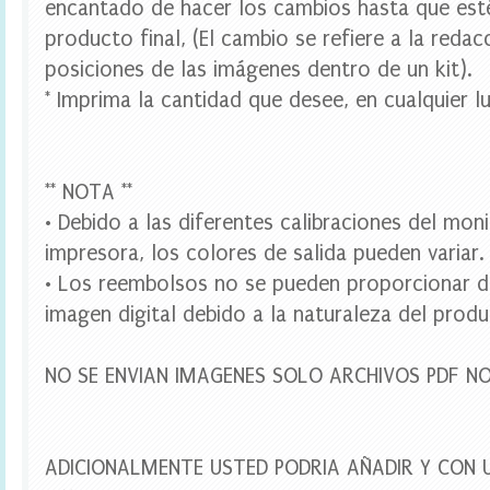
encantado de hacer los cambios hasta que est
t
l
producto final, (El cambio se refiere a la redac
e
posiciones de las imágenes dentro de un kit).
l
a
* Imprima la cantidad que desee, en cualquier lu
b
e
l
s
,
** NOTA **
d
• Debido a las diferentes calibraciones del mon
i
g
impresora, los colores de salida pueden variar.
i
• Los reembolsos no se pueden proporcionar d
t
a
imagen digital debido a la naturaleza del produ
l
p
a
NO SE ENVIAN IMAGENES SOLO ARCHIVOS PDF N
r
t
y
,
f
ADICIONALMENTE USTED PODRIA AÑADIR Y CON 
i