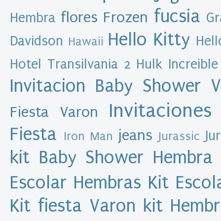
M
fucsia
flores
Frozen
Hembra
Gr
u
l
e
Hello Kitty
Davidson
Hell
Hawaii
x
a
s
Hotel Transilvania 2
Hulk
Increible
d
e
s
Invitacion Baby Shower 
i
g
n
Invitaciones
Fiesta Varon
A
Fiesta
jeans
Ju
Iron Man
Jurassic
r
c
kit Baby Shower Hembra
h
i
Escolar Hembras
Kit Esco
v
o
Kit fiesta Varon
kit Hemb
d
e