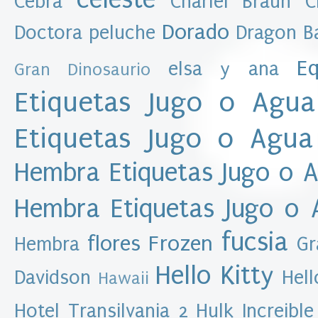
Cebra
Charlei Braun
C
t
a
Dorado
Doctora peluche
Dragon Ba
s
k
i
Eq
elsa y ana
Gran Dinosaurio
t
i
m
Etiquetas Jugo o Agua
p
r
Etiquetas Jugo o Agua
i
m
i
Hembra
Etiquetas Jugo o 
b
l
e
Hembra
Etiquetas Jugo o
I
m
p
fucsia
flores
Frozen
Hembra
Gr
r
i
Hello Kitty
m
Davidson
Hell
Hawaii
i
b
Hotel Transilvania 2
Hulk
Increible
l