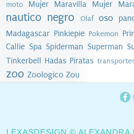
Mujer Maravilla
Mujer Mar
moto
M
u
nautico
negro
l
oso
pan
Olaf
e
x
a
Madagascar
Pinkiepie
Pri
Pokemon
s
d
e
Callie
Spa
Spiderman
Superman
S
s
i
g
Tinkerbell Hadas Piratas
transporte
n
zoo
Zoologico
Zou
A
r
c
h
i
v
o
d
e
LEXASDESIGN © ALEXANDRA 