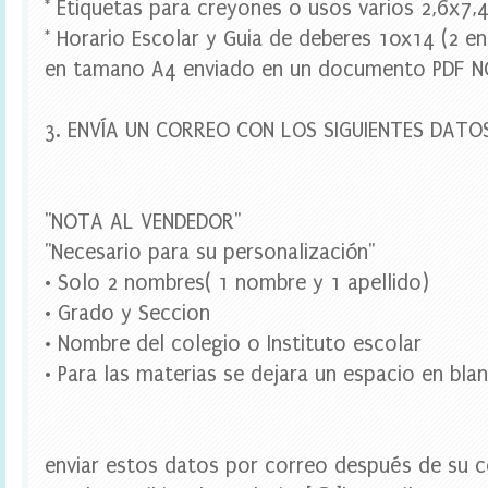
* Etiquetas para creyones o usos varios 2,6x7,
a
r
* Horario Escolar y Guia de deberes 10x14 (2 e
a
b
en tamano A4 enviado en un documento PDF N
o
t
e
3. ENVÍA UN CORREO CON LOS SIGUIENTES DATO
l
l
a
s
"NOTA AL VENDEDOR"
,
t
"Necesario para su personalización"
o
• Solo 2 nombres( 1 nombre y 1 apellido)
p
p
• Grado y Seccion
e
r
• Nombre del colegio o Instituto escolar
c
• Para las materias se dejara un espacio en bla
u
p
c
a
k
enviar estos datos por correo después de su c
e