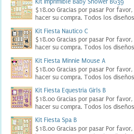
Kit Imprimible Baby Shower BG39
e
$18.00 Gracias por pasar Por favor,
r
,
hacer su compra. Todos los diseños 
F
o
Kit Fiesta Nautico C
o
d
$18.00 Gracias por pasar Por favor,
L
hacer su compra. Todos los diseños 
a
b
e
Kit Fiesta Minnie Mouse A
l
$18.00 Gracias por pasar Por favor,
s
P
hacer su compra. Todos los diseños 
a
r
Kit Fiesta Equestria Girls B
t
y
$18.00 Gracias por pasar Por favor,
P
hacer su compra. Todos los diseños 
r
i
n
Kit Fiesta Spa B
t
$18.00 Gracias por pasar Por favor,
a
b