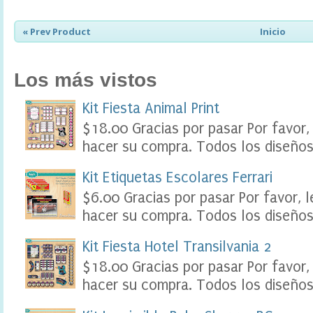
e
s
« Prev Product
Inicio
t
a
d
i
Los más vistos
g
i
Kit Fiesta Animal Print
t
a
$18.00 Gracias por pasar Por favor,
l
hacer su compra. Todos los diseños 
,
B
r
Kit Etiquetas Escolares Ferrari
i
$6.00 Gracias por pasar Por favor, 
d
e
hacer su compra. Todos los diseños 
t
o
Kit Fiesta Hotel Transilvania 2
B
e
$18.00 Gracias por pasar Por favor,
B
hacer su compra. Todos los diseños 
a
n
n