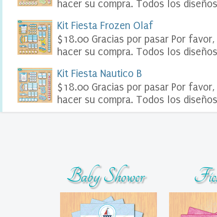
hacer su compra. Todos los diseños 
l
e
Kit Fiesta Frozen Olaf
,
t
$18.00 Gracias por pasar Por favor,
a
hacer su compra. Todos los diseños 
b
l
e
Kit Fiesta Nautico B
a
$18.00 Gracias por pasar Por favor,
u
k
hacer su compra. Todos los diseños 
i
d
s
p
a
r
t
y
Baby Shower
Fie
S
c
r
a
p
b