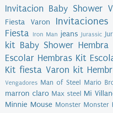
e
Invitacion Baby Shower 
s
Invitaciones
D
Fiesta Varon
a
t
Fiesta
jeans
Ju
Iron Man
Jurassic
o
s
kit Baby Shower Hembra
p
e
Escolar Hembras
Kit Esco
r
s
Kit fiesta Varon
kit Hemb
o
n
a
Man of Steel
Mario Br
Vengadores
l
e
marron claro
Mi Villa
Max steel
s
A
Minnie Mouse
Monster
Monster 
l
e
x