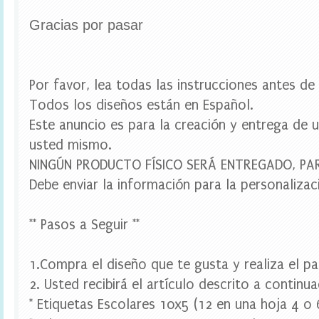
u
e
Gracias por pasar
t
a
s
e
s
Por favor, lea todas las instrucciones antes d
c
Todos los diseños están en Español.
o
l
Este anuncio es para la creación y entrega de u
a
usted mismo.
r
e
NINGÚN PRODUCTO FÍSICO SERÁ ENTREGADO, P
s
,
Debe enviar la información para la personalizac
e
t
i
** Pasos a Seguir **
q
u
e
1.Compra el diseño que te gusta y realiza el p
t
2. Usted recibirá el artículo descrito a continua
a
s
* Etiquetas Escolares 10x5 (12 en una hoja 4 o
p