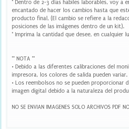
* Dentro de 2-3 días habiles laborables, voy a e
t
l
encantado de hacer los cambios hasta que est
e
producto final, (El cambio se refiere a la redac
l
a
posiciones de las imágenes dentro de un kit).
b
* Imprima la cantidad que desee, en cualquier lu
e
l
s
,
d
** NOTA **
i
g
• Debido a las diferentes calibraciones del mon
i
impresora, los colores de salida pueden variar.
t
a
• Los reembolsos no se pueden proporcionar d
l
imagen digital debido a la naturaleza del produ
p
a
r
NO SE ENVIAN IMAGENES SOLO ARCHIVOS PDF N
t
y
,
f
i