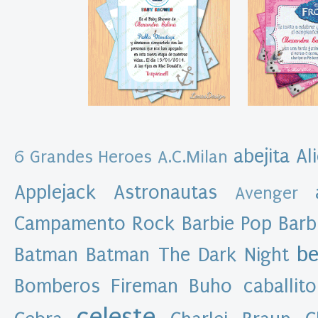
o
o
k
D
i
g
i
t
a
l
S
abejita
Al
6 Grandes Heroes
A.C.Milan
o
u
v
Applejack
Astronautas
Avenger
e
n
i
Campamento Rock
Barbie Pop
Barb
r
s
be
Batman
Batman The Dark Night
T
a
Bomberos Fireman
Buho
caballito
r
j
e
celeste