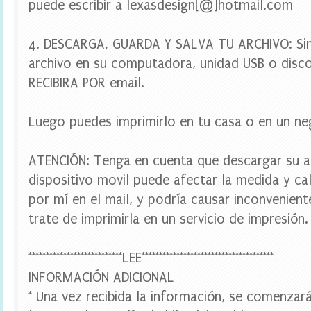
puede escribir a lexasdesign[@]hotmail.com
,
w
r
4. DESCARGA, GUARDA Y SALVA TU ARCHIVO: Si
a
p
archivo en su computadora, unidad USB o disco
p
e
RECIBIRA POR email.
r
s
c
Luego puedes imprimirlo en tu casa o en un ne
u
p
c
ATENCIÓN: Tenga en cuenta que descargar su a
a
dispositivo movil puede afectar la medida y cal
k
e
por mí en el mail, y podría causar inconvenien
,
trate de imprimirla en un servicio de impresión.
w
a
t
e
***************************LEE**************************************
r
INFORMACIÓN ADICIONAL
b
o
* Una vez recibida la información, se comenzará
t